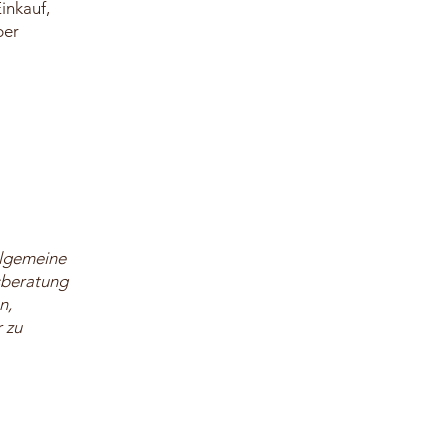
inkauf,
ber
allgemeine
tsberatung
n,
r zu