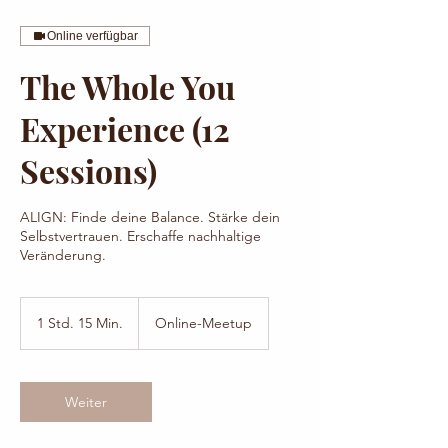
Online verfügbar
The Whole You
Experience (12
Sessions)
ALIGN: Finde deine Balance. Stärke dein
Selbstvertrauen. Erschaffe nachhaltige
Veränderung.
1 Std. 15 Min.
1
Online-Meetup
S
t
d
1
Weiter
5
M