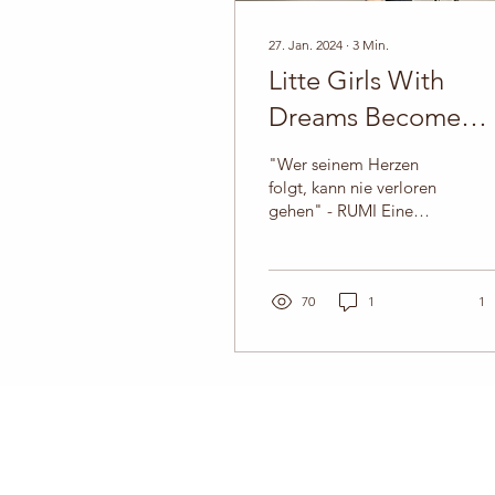
27. Jan. 2024
∙
3
Min.
Litte Girls With
Dreams Become
Woman With Visio
"Wer seinem Herzen
folgt, kann nie verloren
gehen" - RUMI Eine
kleine Geschichte über
mich, über meinen Weg
und über den Grund
dieser...
70
1
1